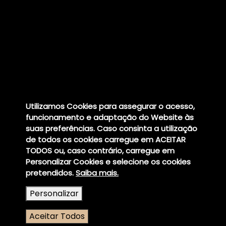
Morada
Rua João Cabral, Loja 7
2410-468 Leiria
Utilizamos Cookies para assegurar o acesso,
Contactos
funcionamento e adaptação do Website às
geral@clinicadentariamorgado.pt
suas preferências. Caso consinta a utilização
imoclinic@gmail.com
de todos os cookies carregue em ACEITAR
(+351) 244 824 356 (chamada para a rede fixa nacional)
TODOS ou, caso contrário, carregue em
912 444 340 (chamada para a rede móvel nacional)
Personalizar Cookies e selecione os cookies
Horário
pretendidos.
Saiba mais.
Segunda - Sexta
Personalizar
09:00 - 13:00
14:30 - 19:00
Aceitar Todos