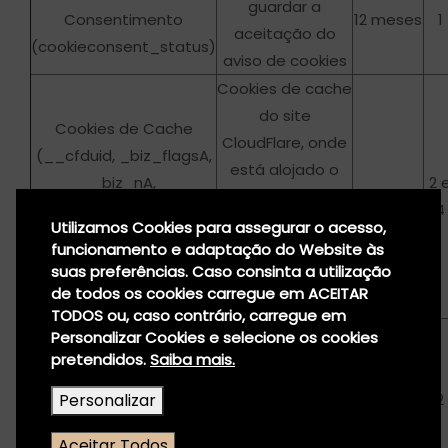
guardar a
Consentimento
12 meses
1
aceitação do
(cookieconsent_status)
aviso de cookies
Cookies de cache
do site
Cookies de Cache
CloudFlare, onde
(__cfduid, _biz_flagsA,
está alojado o
_biz_nA,
2 
plugin utilizado
12 meses
_biz_pendingA,
4
para exibir o
Utilizamos Cookies para assegurar o acesso,
_biz_sid, _biz_uid,
funcionamento e adaptação do Website às
banner de aviso
_mkto_trk)
suas preferências. Caso consinta a utilização
de utilização de
de todos os cookies carregue em ACEITAR
cookies
TODOS ou, caso contrário, carregue em
Cookie para
Personalizar Cookies e selecione os cookies
Apagada
pretendidos.
Saiba mais.
guardar a sessão
assim
Cookie de Sessão
do utilizador,
Personalizar
que se
2
(PHPSESSID)
nomeadamente
fecha o
a língua
Aceitar Todos