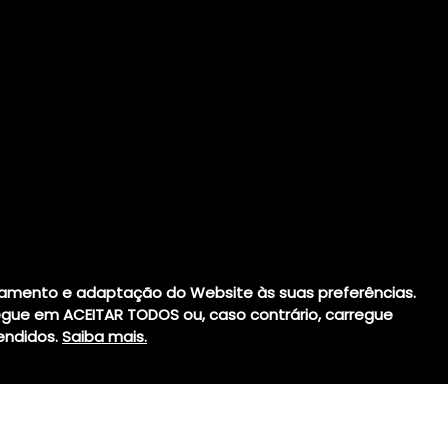
Actua na preven
onamento e adaptação do Website às suas preferências.
desenvolvimento d
regue em ACEITAR TODOS ou, caso contrário, carregue
a desenvolver cár
endidos.
Saiba mais.
quedas nestas i
dentes definit
comprometer a sa